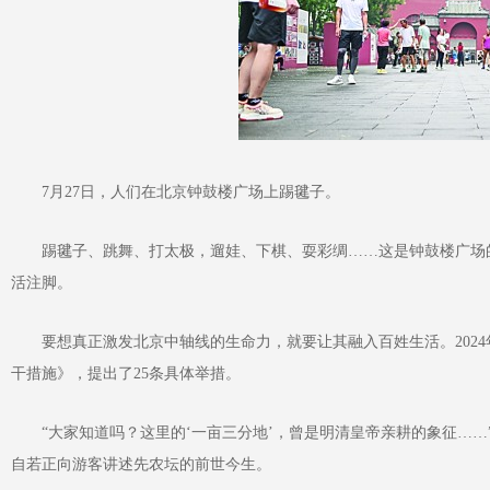
7月27日，人们在北京钟鼓楼广场上踢毽子。
踢毽子、跳舞、打太极，遛娃、下棋、耍彩绸……这是钟鼓楼广场的
活注脚。
要想真正激发北京中轴线的生命力，就要让其融入百姓生活。2024
干措施》，提出了25条具体举措。
“大家知道吗？这里的‘一亩三分地’，曾是明清皇帝亲耕的象征……”
自若正向游客讲述先农坛的前世今生。