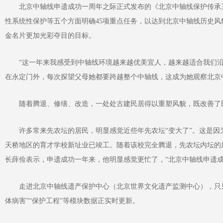
北京中轴线申遗成功一周年之际正式发布的《北京中轴线保护传承三年行
性系统性保护等五个方面明确45项重点任务，以达到北京中轴线历史
金名片更加光彩夺目的目标。
“这一年来我感受到中轴线环境越来越优美宜人，越来越适合我们沿
在永定门外，每次探望父母她都要跨越整个中轴线，这成为她观察北京
随着腾退、修缮、改造，一处处古建民居得以重塑风貌，既改善了
许多常来先农坛的居民，明显感觉近些年先农坛“变大了”。这是因
天桥地区的育才学校新址业已竣工。随着该校完全腾退，先农坛内坛的
长薛俭表示，申遗成功一年来，他明显感觉更忙了，“北京中轴线申遗成
走进北京中轴线遗产保护中心（北京世界文化遗产监测中心），只见一
体病害”“保护工程”等模块数据正实时更新。