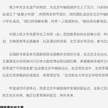
青少年对文化遗产的热忱，为北京中轴线保护注入了活力。14岁的杨
起成立了“纵横少年团”，利用周末和节假日，组织团队成员在北京中轴线
小学生成员。“我们的讲解名额，经常一上线就秒光。”杨自若自豪地说
中国人民大学党委学生工作部（处）思想教育科科长孙琳介绍，申遗
划、文物普查等志愿服务，以及通识性讲座、文艺演出等活动，参与北
从国际专家及有关国家驻联合国教科文组织大使，在北京文化论坛上
主题展览分别亮相2025日本大阪世博会和法国巴黎、希腊雅典等城市
世界遗产可持续发展”边会暨北京中轴线论坛，在文明交流中，全世界看
以及它所承载的价值观念、审美理念等。”北京联合大学北京学研究所
申遗成功不是终点，而是北京中轴线保护发展的新起点。这条七百多
的文化生命体。她正以更青春的姿态，奔向未来。
猜您喜欢的文章