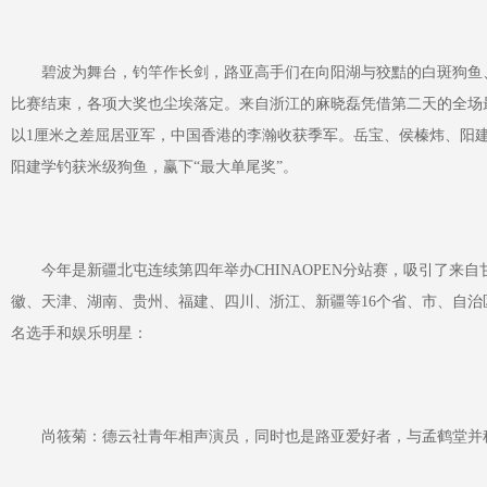
碧波为舞台，钓竿作长剑，路亚高手们在向阳湖与狡黠的白斑狗鱼、敏
比赛结束，各项大奖也尘埃落定。来自浙江的麻晓磊凭借第二天的全场最
以1厘米之差屈居亚军，中国香港的李瀚收获季军。岳宝、侯榛炜、阳建
阳建学钓获米级狗鱼，赢下“最大单尾奖”。
今年是新疆北屯连续第四年举办CHINAOPEN分站赛，吸引了来
徽、天津、湖南、贵州、福建、四川、浙江、新疆等16个省、市、自
名选手和娱乐明星：
‌尚筱菊‌：德云社青年相声演员，同时也是路亚爱好者，与孟鹤堂并称