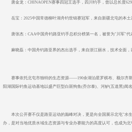
‌唐金龙‌：CHINAOPEN赛事四冠王选手，四川钓手，曾以总长度6
‌岳宝‌：2025中国常德柳叶湖舟钓世锦赛冠军，来自新疆北屯的本土
‌唐张杰‌：CAA中国舟钓路亚钓手总积分榜第一名，被誉为"川军"代
麻晓磊‌：中国舟钓路亚界的杰出选手，来自浙江丽水，技术全面，以‌灵
赛事依托北屯市独特的生态资源——190余湖泊星罗棋布、额尔齐斯
阳湖国际钓鱼运动基地以盛产巨型白斑狗鱼(乔尔泰)、河鲈(五道黑)闻名
本次公开赛不仅是路亚运动的巅峰对决，更是向全国展示北屯"水生态
办，是对当地优质水域生态资源与专业办赛能力的高度认可，也成为北