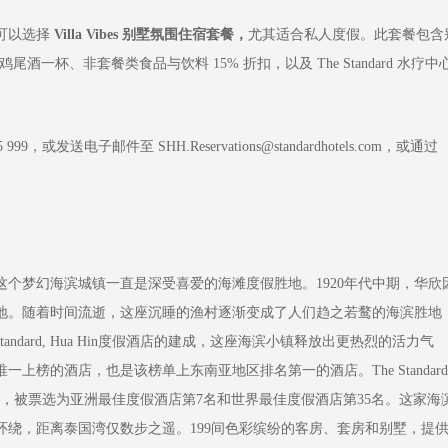
店，可以选择
Villa Vibes 别墅氛围
住宿套餐，
尤其适合私人度假。此套餐包含
鸡尾酒一杯、非套餐类食品与饮料 15% 折扣，以及 The Standard 水疗中
送电子邮件至 SHH.Reservations@standardhotels.com，或通过
梦幻海滨城镇一直是深受喜爱的海滩度假胜地。1920年代中期，华欣
地。随着时间流逝，这座沉睡的渔村逐渐变成了人们趋之若鹜的海滨胜地
ndard, Hua Hin度假酒店的建成，这座海滨小镇释放出更热烈的活力气
上榜的酒店，也是该榜单上东南亚地区排名第一的酒店。The Standard
大奖中，被票选为亚洲最佳度假酒店第7名和世界最佳度假酒店第35名。这家海
绕，距离泰国湾仅数步之遥。199间色彩缤纷的客房、套房和别墅，提