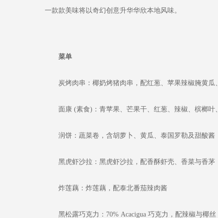
一款款美味将以奇幻创意升华华欣本地风味。
菜单
炭烤肉串：椰奶烤猪肉串，配红葱、苹果辣椒腌黄瓜、Pr
面康 (素食)：青苹果、芒果干、红葱、辣椒、槟榔叶
润饼：蔬菜卷，含胡萝卜、黄瓜、泰国罗勒及甜酸酱
黑虎虾沙拉：黑虎虾沙拉，配香酥虾壳、香菜与香茅
炸莲藕：炸莲藕，配泰北番茄辣肉酱
黑松露巧克力：70% Acacigua 巧克力，配辣椒与椰丝