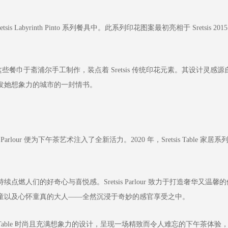
Labyrinth Pinto 系列餐具中。此系列印花图案最初亮相于 Sretsis 2015
。这些餐巾于斋浦尔手工制作，装点着 Sretsis 传统印花元素。其设计灵感源
发她想象力的城市的一封情书。
lour 便为下午茶艺术注入了全新活力。2020 年，Sretsis Table 家居系
们的好奇心与喜悦感。Sretsis Parlour 致力于打造奢华又温馨的
童以及心怀童真的大人——全然沉浸于奇妙的感官享受之中。
is Table 时尚且充满想象力的设计，呈现一场精致而令人难忘的下午茶体验