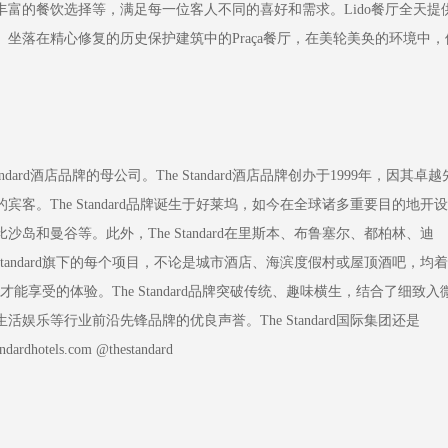
富的餐饮选择等，满足每一位客人不同的喜好和需求。Lido餐厅全天提
榨果汁。坐落在精心修复的历史保护建筑中的Praça餐厅，在美轮美奂的环境中，
是The Standard酒店品牌的母公司。The Standard酒店品牌创办于1999年，因其卓越
。The Standard品牌诞生于好莱坞，如今在全球诸多重要目的地开设
和曼谷等。此外，The Standard在里斯本、布鲁塞尔、都柏林、迪
tandard旗下的每个项目，不论是城市酒店、海滨度假村或屋顶酒吧，均着
d才能享受的体验。The Standard品牌突破传统、趣味横生，结合了细致入
乐等行业前沿先锋品牌的优良声誉。The Standard国际集团还是
otels.com @thestandard