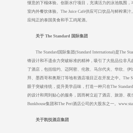
惬意的下榻体验。创新水疗项目，充满活力的泳池氛围，丰
室内外餐饮体验。The Juice Café供应可口饮品与鲜
应纯正的泰国美食和手工鸡尾酒。
关于 The Standard 国际集团
The Standard国际集团(Standard International)
锋设计和不遗余力突破标准的精神，吸引了大批品位非凡的宾客
了酒店，包括纽约、迈阿密、伦敦、马尔代夫、华欣、伊比沙岛
拜、墨西哥和奥斯汀等地有酒店项目正在开发之中。The S
眼于突破传统，提升美学品味，打造一种只在The Standar
的设计和周到贴心的服务，因而树立起了酒店、旅游、夜生活娱
Bunkhouse集团和The Peri酒店公司的大股东之一。www.standardh
关于凯悦酒店集团