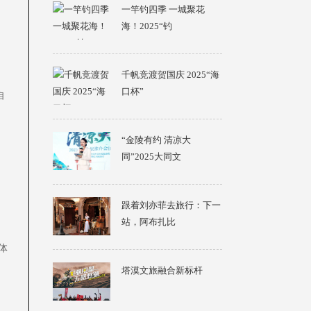
一竿钓四季 一城聚花
海！2025“钓
千帆竞渡贺国庆 2025“海
口杯”
自
“金陵有约 清凉大
同”2025大同文
列
跟着刘亦菲去旅行：下一
站，阿布扎比
体
塔漠文旅融合新标杆
，