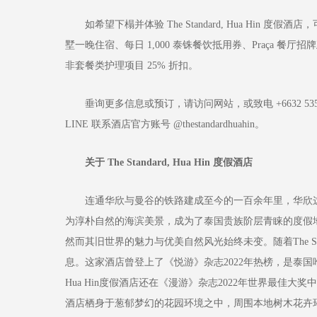
如希望下榻并体验 The Standard, Hua Hin 度假酒
墅一晚住宿、每日 1,000 泰铢餐饮抵用券、Praça 餐厅招牌
非套餐类护理项目 25% 折扣。
垂询更多信息或预订，请访问网站，或致电 +6632 535 999，或发
LINE 联系酒店官方账号 @thestandardhuahin。
关于 The Standard, Hua Hin 度假酒店
连通华欣与曼谷的铁路建成至今的一百余年里，华欣这个
为淳朴自然的海滨美景，成为了泰国贵族阶层青睐的度假
然而其旧世界的魅力与优美自然风光始终未变。随着The Sta
息。这家酒店曾登上了《悦游》杂志2022年热榜，是泰国唯一
Hua Hin度假酒店还在《漫游》杂志2022年世界最佳
酒店栖身于葱郁梦幻的花园环境之中，周围本地树木花卉环