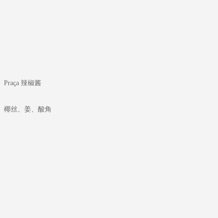
aça 辣椒酱
、椰丝、姜、酸角