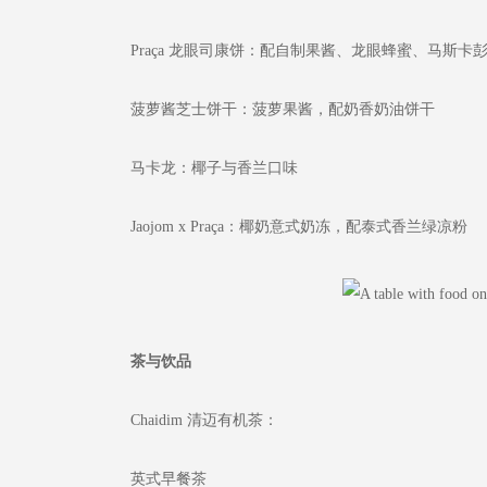
Praça 龙眼司康饼：配自制果酱、龙眼蜂蜜、马斯卡
菠萝酱芝士饼干：菠萝果酱，配奶香奶油饼干
马卡龙：椰子与香兰口味
Jaojom x Praça：椰奶意式奶冻，配泰式香兰绿凉粉
茶与饮品
Chaidim 清迈有机茶：
英式早餐茶