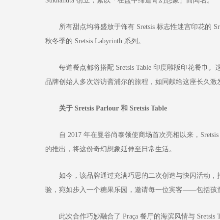
Sukhahuta 创立，素以「在盘中缔造奇幻想象」而闻名。
所有甜点均将盛放于饰有 Sretsis 标志性迷宫印花的 Sretsis 
秋冬季的 Sretsis Labyrinth 系列。
每道餐点都将搭配 Sretsis Table 印度雕版印花餐巾
品牌创始人多次游访斋浦尔的旅程，如同献给这座长久激
关于 Sretsis Parlour 和 Sretsis Table
自 2017 年在曼谷尚泰领使商场首次亮相以来，Sretsis Par
的推出，将这份奇幻想象延伸至日常生活。
如今，该品牌通过充满巧思的二次创造与快闪活动，持续点燃人
验，宛如步入一个糖果乐园，邀请每一位宾客——包括孩
此次合作巧妙融合了 Praça 餐厅的海滨风情与 Srets