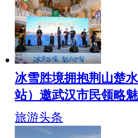
冰雪胜境拥抱荆山楚水
站）邀武汉市民领略魅
旅游头条