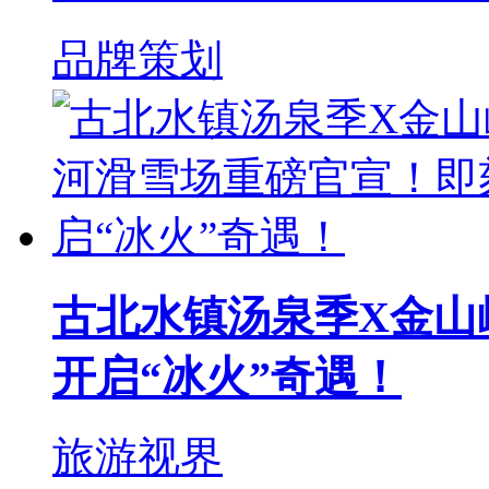
品牌策划
古北水镇汤泉季X金山
开启“冰火”奇遇！
旅游视界